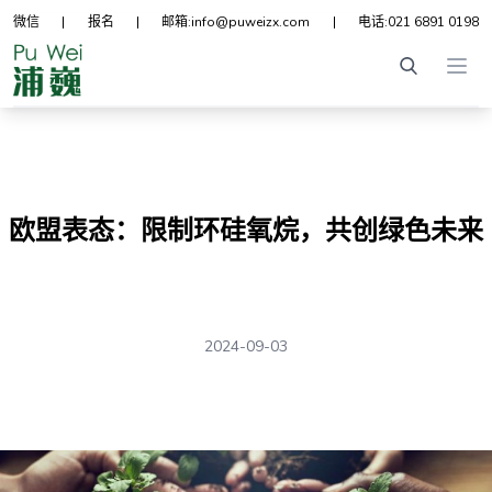
微信
|
报名
|
邮箱:
info@puweizx.com
|
电话:
021 6891 0198
Ope
欧盟表态：限制环硅氧烷，共创绿色未来
2024-09-03