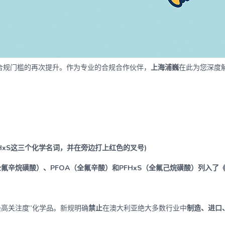
合规门槛的再次提升。作为专业的合规合作伙伴，
上海浦巍
在此为您深度
 PFHxS这三个化学名词，并在旁边打上红色的叉号)
全氟辛烷磺酸）、PFOA（全氟辛酸）和PFHxS（全氟己烷磺酸）列入了
最高关注度”化学品。新规明确
禁止
在澳大利亚绝大多数行业中
制造、进口