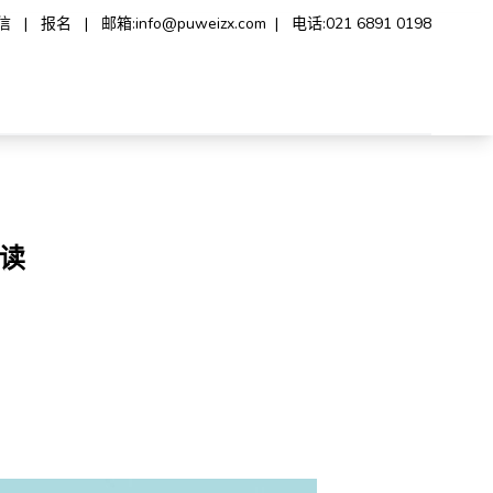
信
|
报名
|
邮箱:
info@puweizx.com
|
电话:
021 6891 0198
解读