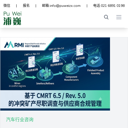
微信
|
报名
|
邮箱:
info@puweizx.com
|
电话:
021 6891 0198
Ope
汽车行业咨询